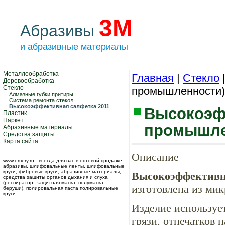
3М
Абразивы
и абразивные материалы
Металлообработка
Главная
|
Стекло
Деревообработка
Стекло
промышленности)
Алмазные губки притиры
Система ремонта стекол
Высокоэффективная салфетка 2011
Высокоэфф
Пластик
Паркет
промышле
Абразивные материалы
Средства защиты
Карта сайта
Описание
www.emery.ru - всегда для вас в оптовой продаже:
абразивы, шлифовальные ленты, шлифовальные
круги, фибровые круги, абразивные материалы,
Высокоэффективна
средства защиты органов дыхания и слуха
(респиратор, защитная маска, полумаска,
изготовлена из мик
беруши), полировальная паста полировальные
круги.
Изделие использует
грязи, отпечатков 