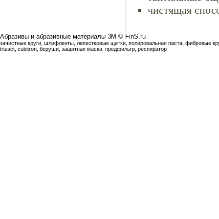
чистящая спосо
Абразивы и абразивные материалы 3М © FinS.ru
зачистные круги, шлифленты, лепестковые щетки, полировальная паста, фибровые круг
trizact, cubitron, беруши, защитная маска, предфильтр, респиратор