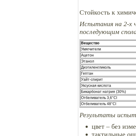
Стойкость к химич
Испытания на 2-х 
последующим спола
Вещество
Умягчители
Ацетон
Этанол
Диэтиленгликоль
Гептан
Уайт-спирит
Уксусная кислота
Бикарбонат натрия (30%)
Отбеливатель 3,6°Cl
Отбеливатель 48°Cl
Результаты испыт
цвет – без изм
тактильные ощ