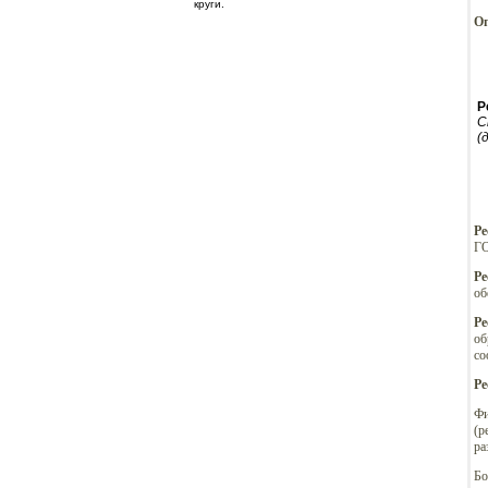
круги.
Оп
Р
С
(
Ре
ГО
Ре
об
Ре
об
со
Ре
Фи
(р
ра
Бо