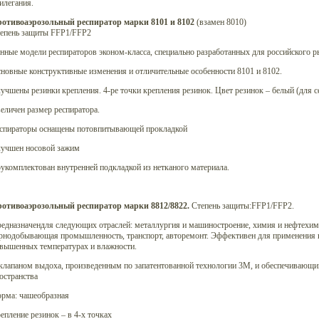
илегания.
отивоаэрозольный респиратор марки 8101 и 8102
(взамен 8010)
епень защиты FFP1/FFP2
нные модели респираторов эконом-класса, специально разработанных для российского ры
новные конструктивные изменения и отличительные особенности 8101 и 8102.
учшены резинки крепления. 4-ре точки крепления резинок. Цвет резинок – белый (для с
еличен размер респиратора.
спираторы оснащены потовпитывающей прокладкой
учшен носовой зажим
укомплектован внутренней подкладкой из нетканого материала.
отивоаэрозольный респиратор марки 8812/8822.
Степень защиты:FFP1/FFP2.
едназначендля следующих отраслей: металлургия и машиностроение, химия и нефтехими
рнодобывающая промышленность, транспорт, авторемонт. Эффективен для применения 
вышенных температурах и влажности.
клапаном выдоха, произведенным по запатентованной технологии 3М, и обеспечивающи
остранства
рма: чашеобразная
епление резинок – в 4-х точках