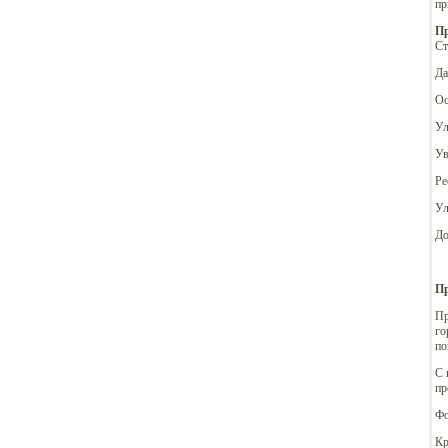
пр
Пр
Ст
Да
Ос
Ул
Ув
Ре
Ул
До
Пр
Пр
го
по
С 
пр
Фо
Кр