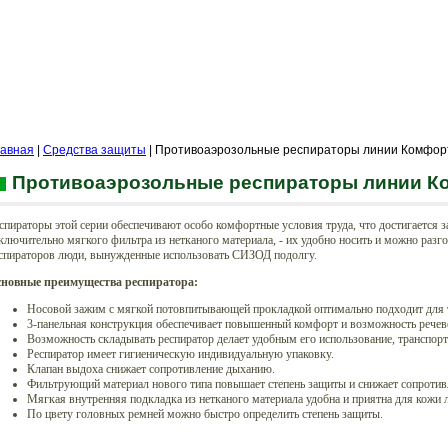
лавная
|
Средства защиты
| Противоаэрозольные респираторы линии Комфор
Противоаэрозольные респираторы линии К
спираторы этой серии обеспечивают особо комфортные условия труда, что достигается з
ключительно мягкого фильтра из нетканого материала, - их удобно носить и можно разг
спираторов люди, вынужденные использовать СИЗОД подолгу.
сновные преимущества
респиратора
:
Носовой зажим с мягкой потовпитывающей прокладкой оптимально подходит для те
3-панельная конструкция обеспечивает повышенный комфорт и возможность речев
Возможность складывать респиратор делает удобным его использование, транспорт
Респиратор имеет гигиеническую индивидуальную упаковку.
Клапан выдоха снижает сопротивление дыханию.
Фильтрующий материал нового типа повышает степень защиты и снижает сопроти
Мягкая внутренняя подкладка из нетканого материала удобна и приятна для кожи 
По цвету головных ремней можно быстро определить степень защиты.