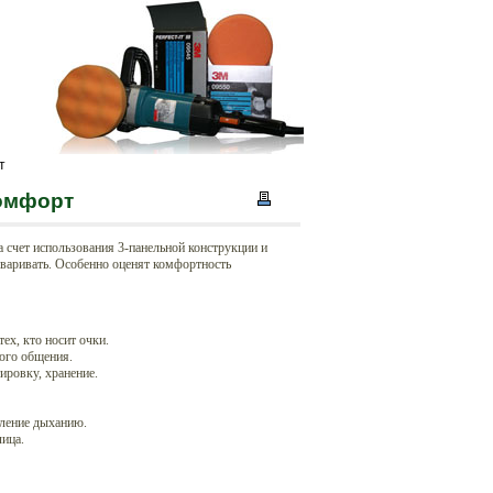
т
омфорт
а счет использования 3-панельной конструкции и
оваривать. Особенно оценят комфортность
х, кто носит очки.
ого общения.
ировку, хранение.
вление дыханию.
лица.