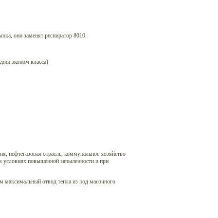
нка, они заменят респиратор 8010.
ерии эконом класса)
я, нефтегазовая отрасль, коммунальное хозяйство
в условиях повышенной запыленности и при
м максимальный отвод тепла из под масочного