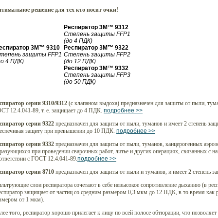
тимальное решение для тех кто носит очки!
Респиратор 3М™ 9312
Степень защиты FFP1
(до 4 ПДК)
еспиратор 3М™ 9310
Респиратор 3М™ 9322
тепень защиты FFP1
Степень защиты FFP2
до 4 ПДК)
(до 12 ПДК)
Респиратор 3М™ 9332
Степень защиты FFP3
(до 50 ПДК)
спиратор серии 9310/9312
(с клапаном выдоха) предназначен для защиты от пыли, тума
СТ 12.4.041-89, т. е. защищает до 4 ПДК.
подробнее >>
спиратор серии 9322
предназначен для защиты от пыли, туманов и имеет 2 степень защ
еспечивая защиту при превышении до 10 ПДК.
подробнее >>
спиратор
серии 9332
предназначен для защиты от пыли, туманов, канцерогенных аэроз
разующихся при проведении сварочных работ, литье и других операциях, связанных с на
ответствии с ГОСТ 12.4.041-89.
подробнее >>
спиратор
серии 8710
предназначен для защиты от пыли и туманов, и имеет 2 степень з
льтрующие слои респиратора сочетают в себе невысокое сопротивление дыханию (в рес
еспиратор защищает от частиц со средним размером 0,3 мкм до 12 ПДК, в то время как 
змером от 1 мкм).
лее того, респиратор хорошо прилегает к лицу по всей полосе обтюрации, что позволяе