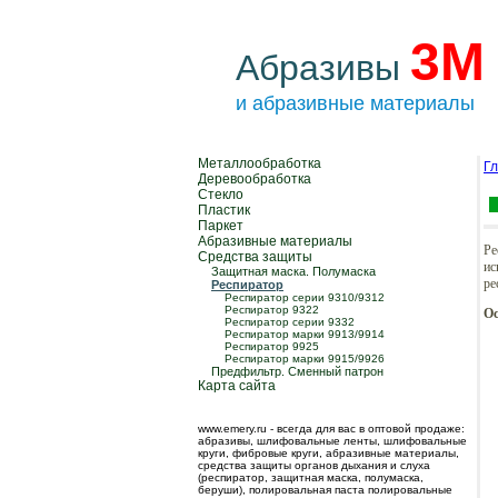
3М
Абразивы
и абразивные материалы
Металлообработка
Г
Деревообработка
Стекло
Пластик
Паркет
Абразивные материалы
Ре
Средства защиты
ис
Защитная маска. Полумаска
ре
Респиратор
Респиратор серии 9310/9312
Респиратор 9322
О
Респиратор серии 9332
Респиратор марки 9913/9914
Респиратор 9925
Респиратор марки 9915/9926
Предфильтр. Сменный патрон
Карта сайта
www.emery.ru - всегда для вас в оптовой продаже:
абразивы, шлифовальные ленты, шлифовальные
круги, фибровые круги, абразивные материалы,
средства защиты органов дыхания и слуха
(респиратор, защитная маска, полумаска,
беруши), полировальная паста полировальные