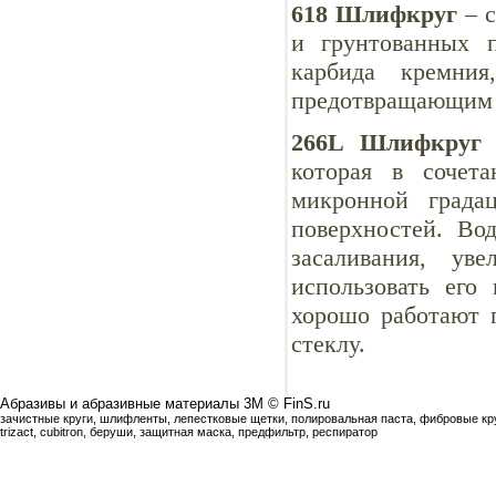
618 Шлифкруг
– с
и грунтованных п
карбида кремния
предотвращающим 
266L Шлифкруг
–
которая в сочет
микронной града
поверхностей. Во
засаливания, ув
использовать его
хорошо работают 
стеклу.
Абразивы и абразивные материалы 3М © FinS.ru
зачистные круги, шлифленты, лепестковые щетки, полировальная паста, фибровые круг
trizact, cubitron, беруши, защитная маска, предфильтр, респиратор