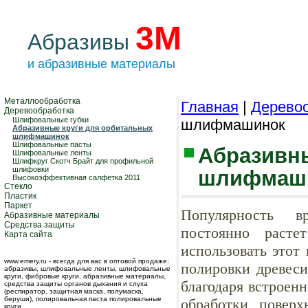
3М
Абразивы
и абразивные материалы
Металлообработка
Главная
|
Дерево
Деревообработка
Шлифовальные губки
шлифмашинок
Абразивные круги для орбитальных
шлифмашинок
Шлифовальные пасты
Абразивн
Шлифовальные ленты
Шлифкруг Скотч Брайт для профильной
шлифовки
шлифмаш
Высокоэффективная салфетка 2011
Стекло
Пластик
Паркет
Популярность в
Абразивные материалы
Средства защиты
постоянно расте
Карта сайта
использовать этот
www.emery.ru - всегда для вас в оптовой продаже:
полировки древеси
абразивы, шлифовальные ленты, шлифовальные
круги, фибровые круги, абразивные материалы,
благодаря встроен
средства защиты органов дыхания и слуха
(респиратор, защитная маска, полумаска,
беруши), полировальная паста полировальные
обработки повер
круги.