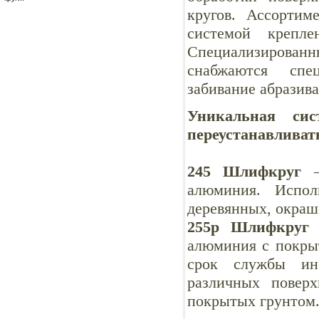
кругов. Ассортим
системой крепл
Специализированн
снабжаются спе
забивание абразива
Уникальная сис
переустанавливат
245 Шлифкруг
– 
алюминия. Испол
деревянных, окраш
255p Шлифкруг
–
алюминия с покры
срок службы инс
различных повер
покрытых грунтом