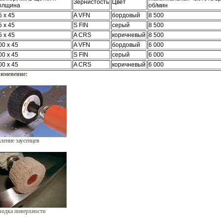
Зернистость
Цвет
олщина
об/мин
5 х 45
A VFN
бордовый
8 500
5 х 45
S FIN
серый
8 500
5 х 45
A CRS
коричневый
8 500
00 х 45
A VFN
бордовый
6 000
00 х 45
S FIN
серый
6 000
00 х 45
A CRS
коричневый
6 000
именение:
аление заусенцев
водка поверхности