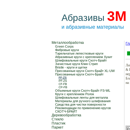
3М
Абразивы
и абразивные материалы
Металлообработка
Гл
Green Corps
Фибровые круги
Тарельчатые лепестковые круги
Абразивные круги с креплением Хукит
Шлифовальные круги Скотч-Брайт
Зачистные круги Клин Стрип
Ле
Bristle - круги и щетки
& 
Пресованные круги Скотч-Брайт XL-UW
не
Пресованные круги Скотч-Брайт
FF-ZS
Бл
PF-ZS
на
СF-FB
CP-FB
Объемные круги Скотч-Брайт FS-WL
Круги с креплением Ролок
Шлифовальные ленты для металла
Материалы для ручного шлифования
Средства для чистки поверхности
Рекомендации по применению кругов
СКОТЧ-БРАЙТ
Деревообработка
Стекло
Пластик
Паркет
Р