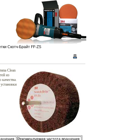
тки Скотч-Брайт FF-ZS
типа Clean
тей из
 качества.
 установки
ращения,
Рекомендуемая частота вращения,