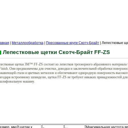
авная
|
Металлообработка
|
Пресованные круги Скотч-Брайт
| Лепестковые ще
Лепестковые щетки Скотч-Брайт FF-ZS
пестковые щетки 3M™ FF-ZS состоят из лепестков трехмерного абразивного материала 
Finish. Они предназначены для очистки, доводки и заключительной обработки поверхнос
ржавеющей стали и цветных металлов и обеспечивают однородную поверхность высокого
агодаря встроенному шпинделю, щетки FF-ZS не требуют никаких принадлежностей для
 шлифовальную машину.
азмер, мм
щетки x
Максимальная частота в