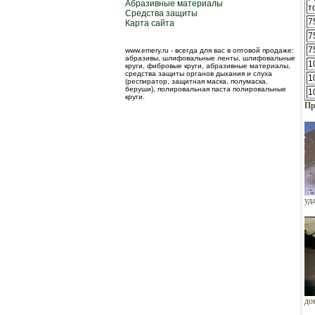
Абразивные материалы
т
Средства защиты
7
Карта сайта
7
7
www.emery.ru - всегда для вас в оптовой продаже:
абразивы, шлифовальные ленты, шлифовальные
1
круги, фибровые круги, абразивные материалы,
средства защиты органов дыхания и слуха
1
(респиратор, защитная маска, полумаска,
беруши), полировальная паста полировальные
1
круги.
Пр
уд
до